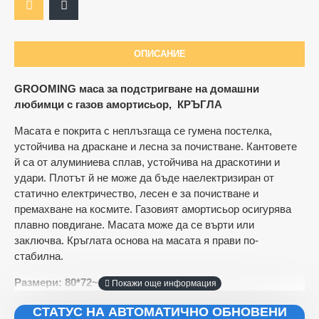
ОПИСАНИЕ
GROOMING маса за подстригване на домашни
Ограничена наличност
любимци с газов амортисьор, КРЪГЛА
Масата е покрита с неплъзгаща се гумена постелка,
устойчива на драскане и лесна за почистване. Кантовете
й са от алуминиева сплав, устойчива на драскотини и
удари. Плотът й не може да бъде наелектризиран от
статично електричество, лесен е за почистване и
премахване на космите. Газовият амортисьор осигурява
плавно повдигане. Масата може да се върти или
заключва. Кръглата основа на масата я прави по-
стабилна.
Размери: 80*72~97 см
СТАТУС НА АВТОМАТИЧНО ОБНОВЕНИ