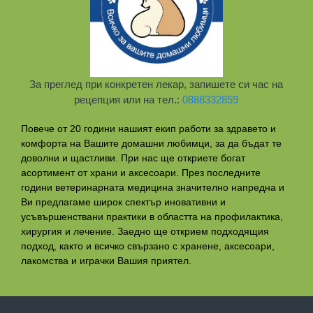
За преглед при конкретен лекар, запишете си час на
рецепция или на тел.:
0888332859
Повече от 20 години нашият екип работи за здравето и
комфорта на Вашите домашни любимци, за да бъдат те
доволни и щастливи. При нас ще откриете богат
асортимент от храни и аксесоари. През последните
години ветеринарната медицина значително напредна и
Ви предлагаме широк спектър иновативни и
усъвършенствани практики в областта на профилактикa,
хирургия и лечение. Заедно ще открием подходящия
подход, както и всичко свързано с хранене, аксесоари,
лакомства и играчки Вашия приятел.