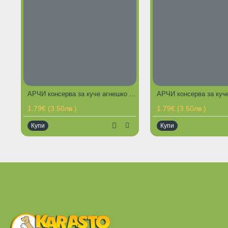
АРЧИ консерва за куче агнешко ,с ориз и зеленчуци 1100 гр
ГОРЕЩИ ПРЕДЛОЖЕНИЯ
ГОРЕЩИ ПР
1.79€ (3.50лв.)
1.79€ (3.50лв.)
Купи
Купи