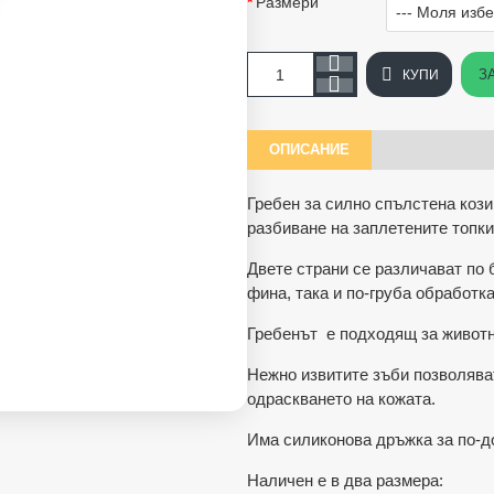
Размери
З
КУПИ
ОПИСАНИЕ
Гребен за силно спълстена кози
разбиване на заплетените топк
Двете страни се различават по 
фина, така и по-груба обработка
Гребенът е подходящ за животн
Нежно извитите зъби позволяват
одраскването на кожата.
Има силиконова дръжка за по-д
Наличен е в два размера: