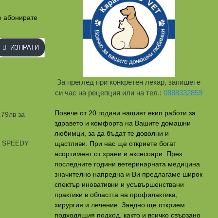
е абонирате
ИЗПРАТИ
За преглед при конкретен лекар, запишете
си час на рецепция или на тел.:
0888332859
Повече от 20 години нашият екип работи за
.79лв за
здравето и комфорта на Вашите домашни
любимци, за да бъдат те доволни и
и SPEEDY
щастливи. При нас ще откриете богат
асортимент от храни и аксесоари. През
последните години ветеринарната медицина
значително напредна и Ви предлагаме широк
спектър иновативни и усъвършенствани
практики в областта на профилактикa,
хирургия и лечение. Заедно ще открием
подходящия подход, както и всичко свързано