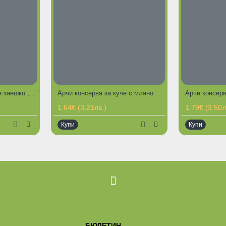
АРЧИ консерва за куче заешко , ориз и зеленчуци 1100 гр
Арчи консерва за куче с мляно пилешко месо 1100 гр
ЕДЛОЖЕНИЯ
ГОРЕЩИ ПРЕДЛОЖЕНИЯ
ГО
1.64€ (3.21лв.)
1.79€ (3.50л
Купи
Купи
БЮЛЕТИН