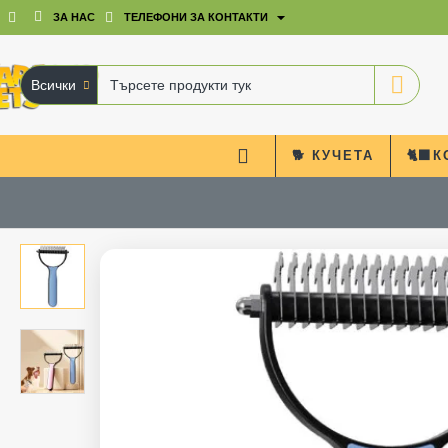
ЗА НАС
ТЕЛЕФОНИ ЗА КОНТАКТИ
Всички
Търсете
продукти
тук
🐕 КУЧЕТА
🐈‍⬛