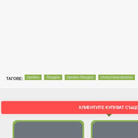
гребен
Лондон
гребен Лондон
сплъстена козина
ТАГОВЕ:
КЛИЕНТИТЕ КУПУВАТ СЪЩ