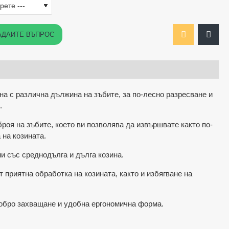
АДАЙТЕ ВЪПРОС
на с различна дължина на зъбите, за по-лесно разресване и
и.
броя на зъбите, което ви позволява да извършвате както по-
 на козината.
и със среднодълга и дълга козина.
 приятна обработка на козината, както и избягване на
обро захващане и удобна ергономична форма.