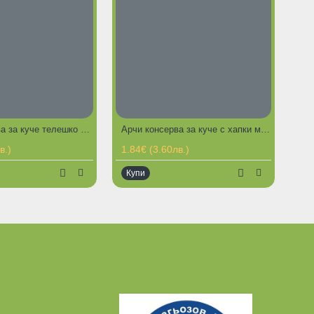
Арчи консерва за куче телешко със зеленчуци 1100 гр
Арчи консерва за куче с хапки месо 1100 гр
РЕЩИ ПРЕДЛОЖЕНИЯ
в.)
1.84€ (3.60лв.)
Купи