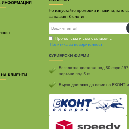
А ИНФОРМАЦИЯ
Не изпускайте промоции и новини, като с
за нашият бюлетин.
Вашият
email
лност
Прочел съм и съм съгласен с
Политика за поверителност
КУРИЕРСКИ ФИРМИ
Безплатна доставка над 50 евро / 97
поръчки под 5 кг.
 НА КЛИЕНТИ
Бързa доставка до офис на ЕКОНТ 