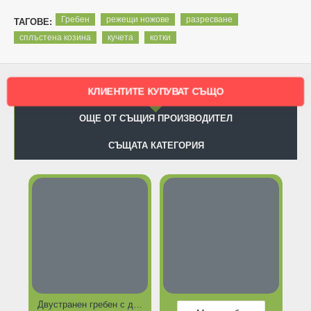
Гребен
режещи ножове
разресване
ТАГОВЕ:
сплъстена козина
кучета
котки
КЛИЕНТИТЕ КУПУВАТ СЪЩО
ОЩЕ ОТ СЪЩИЯ ПРОИЗВОДИТЕЛ
СЪЩАТА КАТЕГОРИЯ
Двустранeн гребен с дървена дръжка - гребло с къси и дълги зъби от едната страна