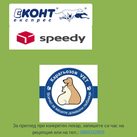
За преглед при конкретен лекар, запишете си час на
рецепция или на тел.:
0888332859