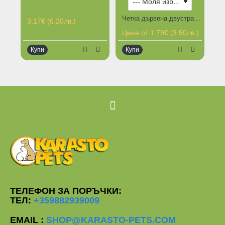
Четка дървена двустранна овал за кучета и котки
3.17€ (6.20лв.)
3.
Цена от 1.79€ (3.50лв.)
Купи
Купи
К
ТЕЛЕФОН ЗА ПОРЪЧКИ:
ТЕЛ:
+359882939009
EMAIL :
SHOP@KARASTO-PETS.COM