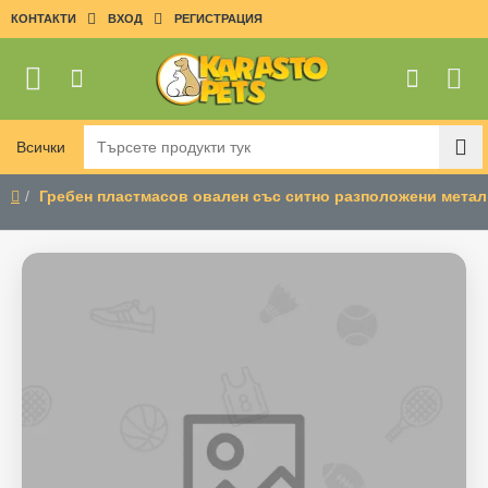
КОНТАКТИ
ВХОД
РЕГИСТРАЦИЯ
Всички
Търсете
продукти
Гребен пластмасов овален със ситно разположени метал
тук
home