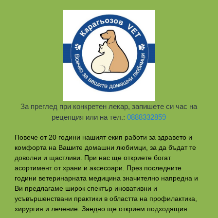
За преглед при конкретен лекар, запишете си час на
рецепция или на тел.:
0888332859
Повече от 20 години нашият екип работи за здравето и
комфорта на Вашите домашни любимци, за да бъдат те
доволни и щастливи. При нас ще откриете богат
асортимент от храни и аксесоари. През последните
години ветеринарната медицина значително напредна и
Ви предлагаме широк спектър иновативни и
усъвършенствани практики в областта на профилактикa,
хирургия и лечение. Заедно ще открием подходящия