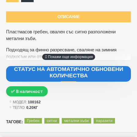
ОПИСАНИЕ
Пластмасов гребен, овален със ситно разположени
метални зъби.
Подходящ за финно разресване, сваляне на зимния
подкосъм или откриване на паразити.
СТАТУС НА АВТОМАТИЧНО ОБНОВЕНИ
КОЛИЧЕСТВА
✅ В наличност
МОДЕЛ:
100162
ТЕГЛО:
0.20КГ
Гребен
ситни
метални зъби
паразити
ТАГОВЕ: