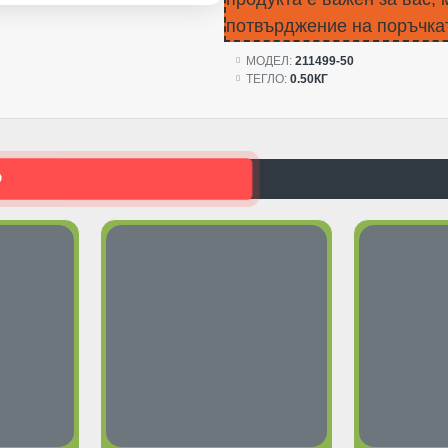
потвърджение на поръчкат
МОДЕЛ:
211499-50
ТЕГЛО:
0.50КГ
О