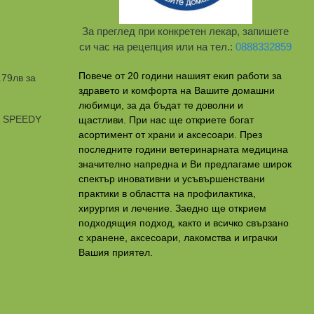
За преглед при конкретен лекар, запишете
си час на рецепция или на тел.:
0888332859
Повече от 20 години нашият екип работи за
.79лв за
здравето и комфорта на Вашите домашни
любимци, за да бъдат те доволни и
и SPEEDY
щастливи. При нас ще откриете богат
асортимент от храни и аксесоари. През
последните години ветеринарната медицина
значително напредна и Ви предлагаме широк
спектър иновативни и усъвършенствани
практики в областта на профилактикa,
хирургия и лечение. Заедно ще открием
подходящия подход, както и всичко свързано
с хранене, аксесоари, лакомства и играчки
Вашия приятел.