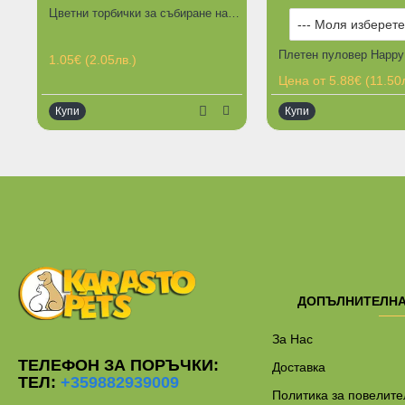
Цветни торбички за събиране на изпражнения - 3 ролки в опаковка
Плетен пуловер Happy
1.05€ (2.05лв.)
Цена от 5.88€ (11.50л
Купи
Купи
Ограничена наличност
Ограничена наличнос
ДОПЪЛНИТЕЛН
За Нас
ТЕЛЕФОН ЗА ПОРЪЧКИ:
Доставка
ТЕЛ:
+359882939009
Политика за повелите