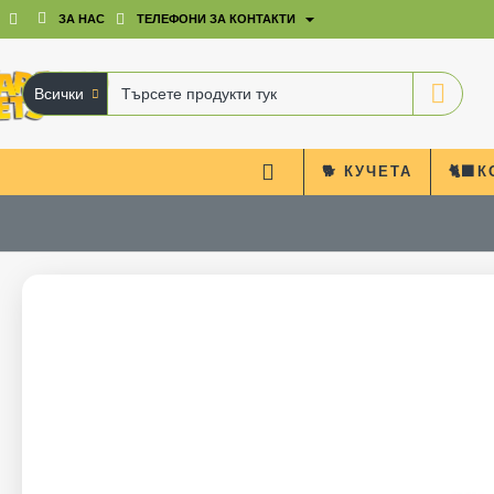
ЗА НАС
ТЕЛЕФОНИ ЗА КОНТАКТИ
Всички
Търсете
продукти
тук
🐕 КУЧЕТА
🐈‍⬛