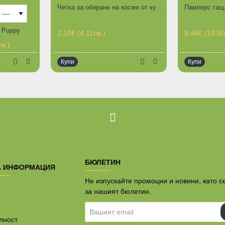
Четка за обиране на косми от куче, котка или други повърхности - двустранна
 Puppy
2.10€ (4.11лв.)
9.46€ (18.50
в.)
Купи
Купи
т
БЮЛЕТИН
А ИНФОРМАЦИЯ
Не изпускайте промоции и новини, като с
за нашият бюлетин.
Вашият
email
лност