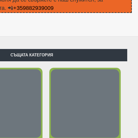
а. 📲
+359882939009
СЪЩАТА КАТЕГОРИЯ