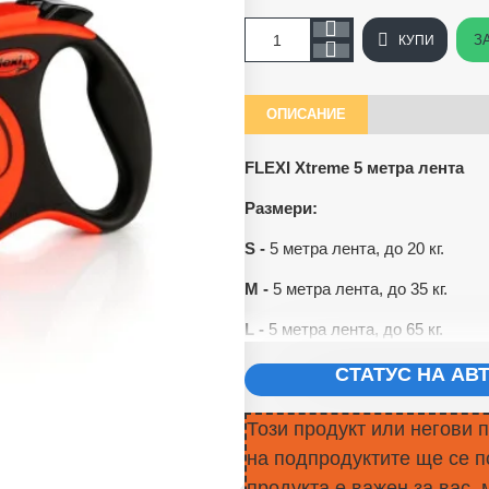
З
КУПИ
ОПИСАНИЕ
FLEXI Xtreme 5 метра лента
Размери:
S -
5 метра лента, до 20 кг.
M -
5 метра лента, до 35 кг.
L -
5 метра лента, до 65 кг.
СТАТУС НА А
Този продукт или негови 
на подпродуктите ще се п
продукта е важен за вас, 