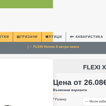
КОТКИ
🐹ГРИЗАЧИ
🕊️ПТИЦИ
🐟 АКВАРИСТИКА
FLEXI Xtreme 5 метра лента
home
FLEXI 
Цена от 26.08€
Възможни варианти
Размер