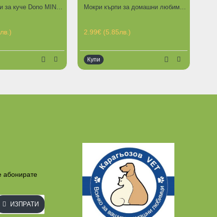
Памперс гащи за куче Dono MINI, 22бр. в пакет, за любимци от 0.5 до 1.5 кг
Мокри кърпи за домашни любимци PET SOFT с аромат на ЯБЪЛКА, 100бр в пакет
ГОРЕЩИ ПРЕДЛОЖЕНИЯ
лв.)
2.99€ (5.85лв.)
Купи
е абонирате
ИЗПРАТИ