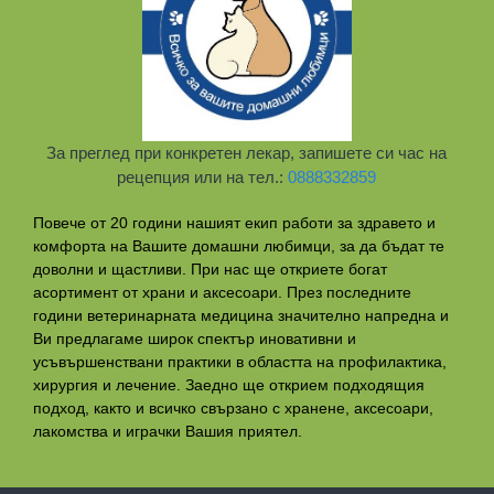
За преглед при конкретен лекар, запишете си час на
рецепция или на тел.:
0888332859
Повече от 20 години нашият екип работи за здравето и
комфорта на Вашите домашни любимци, за да бъдат те
доволни и щастливи. При нас ще откриете богат
асортимент от храни и аксесоари. През последните
години ветеринарната медицина значително напредна и
Ви предлагаме широк спектър иновативни и
усъвършенствани практики в областта на профилактикa,
хирургия и лечение. Заедно ще открием подходящия
подход, както и всичко свързано с хранене, аксесоари,
лакомства и играчки Вашия приятел.