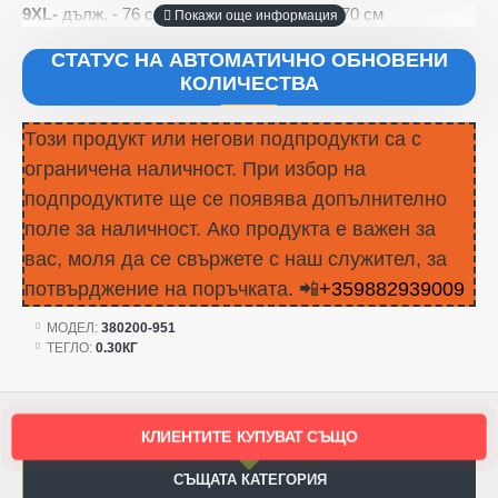
9XL-
дълж. - 76 см, гр.об. - 92 см, вр.об. - 70 см
СТАТУС НА АВТОМАТИЧНО ОБНОВЕНИ
КОЛИЧЕСТВА
Този продукт или негови подпродукти са с
ограничена наличност. При избор на
подпродуктите ще се появява допълнително
поле за наличност. Ако продукта е важен за
вас, моля да се свържете с наш служител, за
потвърджение на поръчката. 📲
+359882939009
МОДЕЛ:
380200-951
ТЕГЛО:
0.30КГ
КЛИЕНТИТЕ КУПУВАТ СЪЩО
СЪЩАТА КАТЕГОРИЯ