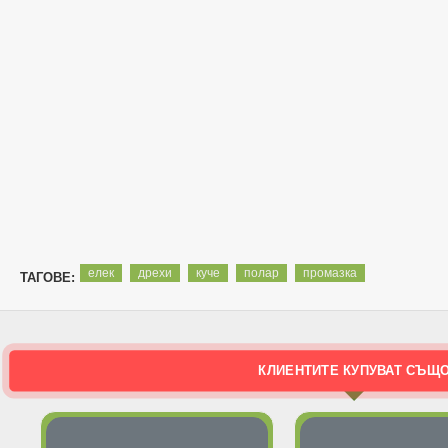
елек
дрехи
куче
полар
промазка
ТАГОВЕ:
КЛИЕНТИТЕ КУПУВАТ СЪЩ