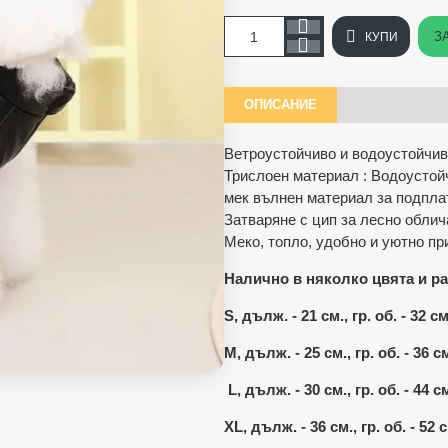
З
КУПИ
ОПИСАНИЕ
Ветроустойчиво и водоустойчиво
Трислоен материал : Водоустой
мек вълнен материал за подпла
Затваряне с цип за лесно облич
Меко, топло, удобно и уютно пр
Налично в няколко цвята и ра
S, дълж. - 21 см., гр. об. - 32 с
M, дълж. - 25 см., гр. об. - 36 см
L, дълж. - 30 см., гр. об. - 44 с
XL, дълж. - 36 см., гр. об. - 52 с