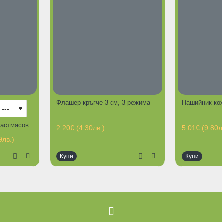
Флашер кръгче 3 см, 3 режима
Нашийник кож
Транспортна клетка Пластмасова с метална вратичка Фреш за котки или малки кучета
2.20€ (4.30лв.)
5.01€ (9.80л
9лв.)
Купи
Купи