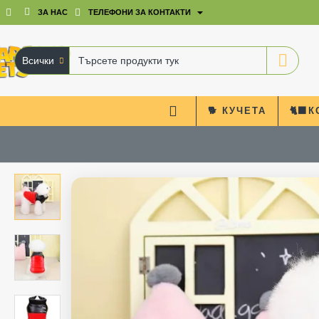
ЗА НАС
ТЕЛЕФОНИ ЗА КОНТАКТИ
Всички
Търсете
продукти
тук
🐕 КУЧЕТА
🐈‍⬛