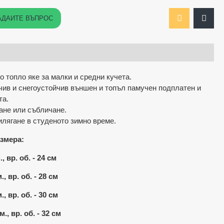
АДАЙТЕ ВЪПРОС
 топло яке за малки и средни кучета.
чив и снегоустойчив външен и топъл памучен подплатен и
та.
ане или събличане.
илягане в студеното зимно време.
змера:
м., вр. об. - 24 см
., вр. об. - 28 см
м., вр. об. - 30 см
м., вр. об. - 32 см