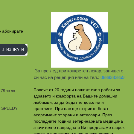
е абонирате
ИЗПРАТИ
За преглед при конкретен лекар, запишете
си час на рецепция или на тел.:
0888332859
Повече от 20 години нашият екип работи за
.79лв за
здравето и комфорта на Вашите домашни
любимци, за да бъдат те доволни и
и SPEEDY
щастливи. При нас ще откриете богат
асортимент от храни и аксесоари. През
последните години ветеринарната медицина
значително напредна и Ви предлагаме широк
спектър иновативни и усъвършенствани