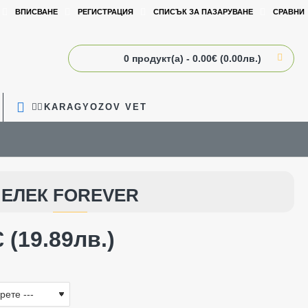
ВПИСВАНЕ
РЕГИСТРАЦИЯ
СПИСЪК ЗА ПАЗАРУВАНЕ
СРАВНИ
0 продукт(а) - 0.00€ (0.00лв.)
🧑‍⚕️KARAGYOZOV VET
ЕЛЕК FOREVER
 (19.89лв.)