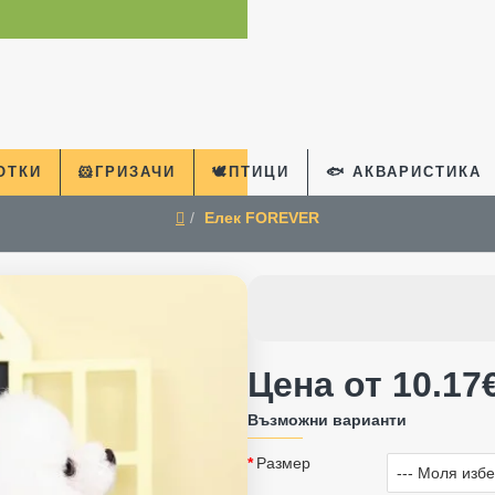
КОТКИ
🐹ГРИЗАЧИ
🕊️ПТИЦИ
🐟 АКВАРИСТИКА
Елек FOREVER
home
Цена от 10.17€
Възможни варианти
Размер