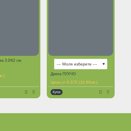
а 3.0/62 см.
Дреха ПУХЧО
в.)
Цена от 5.57€ (10.89лв.)
Купи