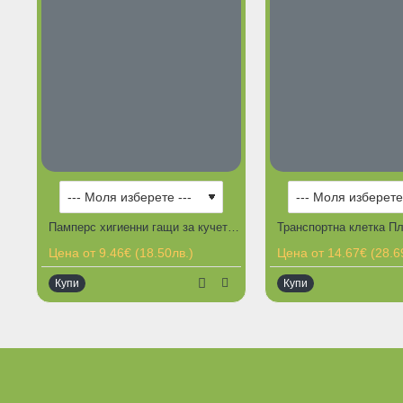
ГОРЕЩИ ПРЕДЛОЖЕНИЯ
Памперс хигиенни гащи за кучета Dono. Различни размери.
Цена от 9.46€ (18.50лв.)
Цена от 14.67€ (28.6
Купи
Купи