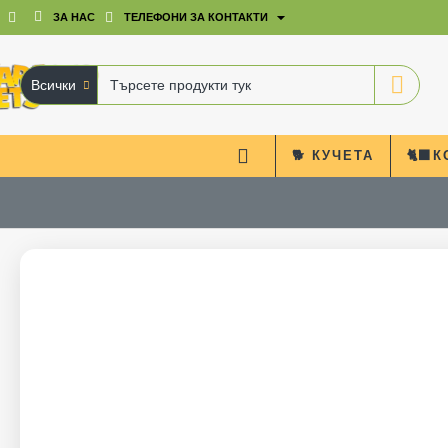
ЗА НАС
ТЕЛЕФОНИ ЗА КОНТАКТИ
Всички
Търсете
продукти
тук
🐕 КУЧЕТА
🐈‍⬛