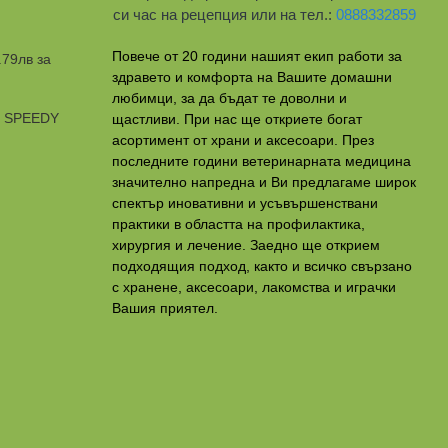
си час на рецепция или на тел.:
0888332859
Повече от 20 години нашият екип работи за
.79лв за
здравето и комфорта на Вашите домашни
любимци, за да бъдат те доволни и
и SPEEDY
щастливи. При нас ще откриете богат
асортимент от храни и аксесоари. През
последните години ветеринарната медицина
значително напредна и Ви предлагаме широк
спектър иновативни и усъвършенствани
практики в областта на профилактикa,
хирургия и лечение. Заедно ще открием
подходящия подход, както и всичко свързано
с хранене, аксесоари, лакомства и играчки
Вашия приятел.