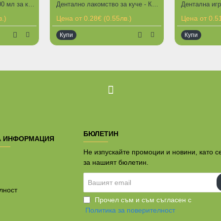
Диспенсър за вода - 500 мл за кучета или котки
Дентално лакомство за куче - Кожен пресован кокал от естествена кожа
.)
Цена от 0.28€ (0.55лв.)
Цена от 0.51
Купи
Купи
т
БЮЛЕТИН
А ИНФОРМАЦИЯ
Не изпускайте промоции и новини, като с
за нашият бюлетин.
Вашият
email
лност
Прочел съм и съм съгласен с
Политика за поверителност