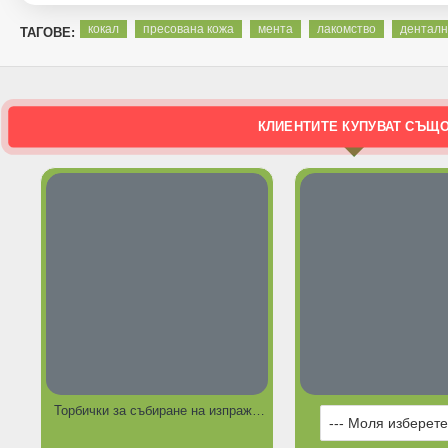
кокал
пресована кожа
мента
лакомство
дентал
ТАГОВЕ:
КЛИЕНТИТЕ КУПУВАТ СЪЩ
Торбички за събиране на изпражнения 3бр. ролки в опаковка .
ГОРЕЩИ ПРЕДЛОЖЕНИЯ