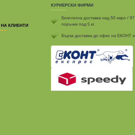
КУРИЕРСКИ ФИРМИ
Безплатна доставка над 50 евро / 97
поръчки под 5 кг.
 НА КЛИЕНТИ
Бързa доставка до офис на ЕКОНТ 