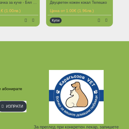
Дентална играчка за куче - Бял пресован кокал от естествена кожа
Двуцветен кожен кокал Телешко
€ (1.00лв.)
Цена от 1.00€ (1.96лв.)
Купи
е абонирате
ИЗПРАТИ
За преглед при конкретен лекар, запишете