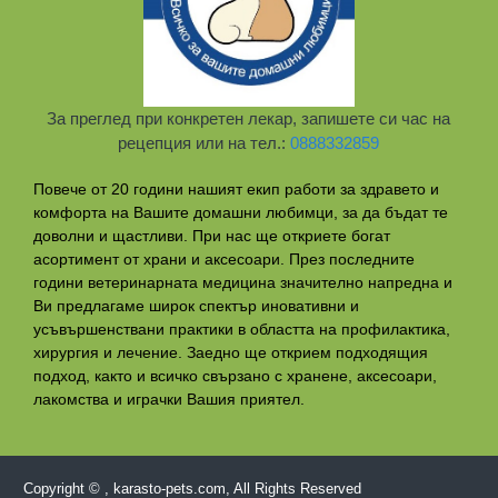
За преглед при конкретен лекар, запишете си час на
рецепция или на тел.:
0888332859
Повече от 20 години нашият екип работи за здравето и
комфорта на Вашите домашни любимци, за да бъдат те
доволни и щастливи. При нас ще откриете богат
асортимент от храни и аксесоари. През последните
години ветеринарната медицина значително напредна и
Ви предлагаме широк спектър иновативни и
усъвършенствани практики в областта на профилактикa,
хирургия и лечение. Заедно ще открием подходящия
подход, както и всичко свързано с хранене, аксесоари,
лакомства и играчки Вашия приятел.
Copyright © , karasto-pets.com, All Rights Reserved