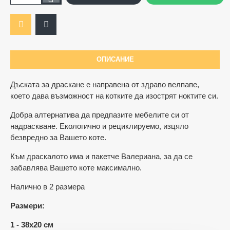
ОПИСАНИЕ
Дъската за драскане e направена от здраво велпапе,
което дава възможност на котките да изострят ноктите си.
Добра алтернатива да предпазите мебелите си от
надраскване. Екологично и рециклируемо, изцяло
безвредно за Вашето коте.
Към драскалото има и пакетче Валериана, за да се
забавлява Вашето коте максимално.
Налично в 2 размера
Размери:
1 - 38х20 см