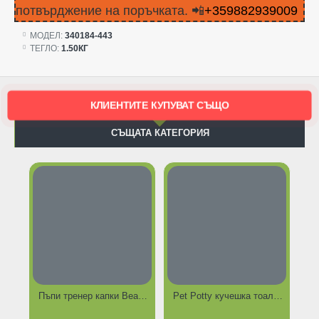
потвърджение на поръчката. 📲
+359882939009
МОДЕЛ:
340184-443
ТЕГЛО:
1.50КГ
КЛИЕНТИТЕ КУПУВАТ СЪЩО
СЪЩАТА КАТЕГОРИЯ
Пъпи тренер капки Beaphar за куче, 20 мл
Pet Potty кучешка тоалетна с отделение за течности