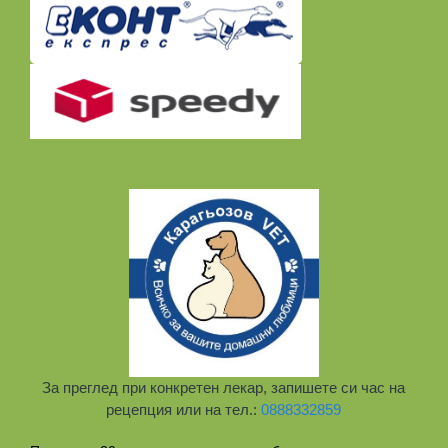
За преглед при конкретен лекар, запишете си час на
рецепция или на тел.:
0888332859