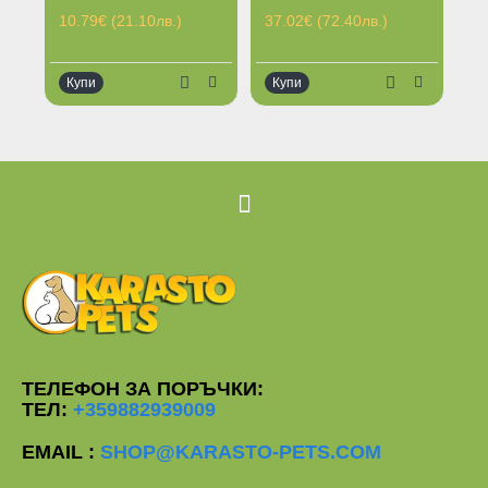
10.79€ (21.10лв.)
37.02€ (72.40лв.)
18
Купи
Купи
К
Ограничена наличност
Ог
ТЕЛЕФОН ЗА ПОРЪЧКИ:
ТЕЛ:
+359882939009
EMAIL :
SHOP@KARASTO-PETS.COM