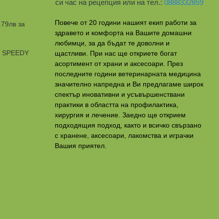
си час на рецепция или на тел.:
0888332859
Повече от 20 години нашият екип работи за
.79лв за
здравето и комфорта на Вашите домашни
любимци, за да бъдат те доволни и
и SPEEDY
щастливи. При нас ще откриете богат
асортимент от храни и аксесоари. През
последните години ветеринарната медицина
значително напредна и Ви предлагаме широк
спектър иновативни и усъвършенствани
практики в областта на профилактикa,
хирургия и лечение. Заедно ще открием
подходящия подход, както и всичко свързано
с хранене, аксесоари, лакомства и играчки
Вашия приятел.