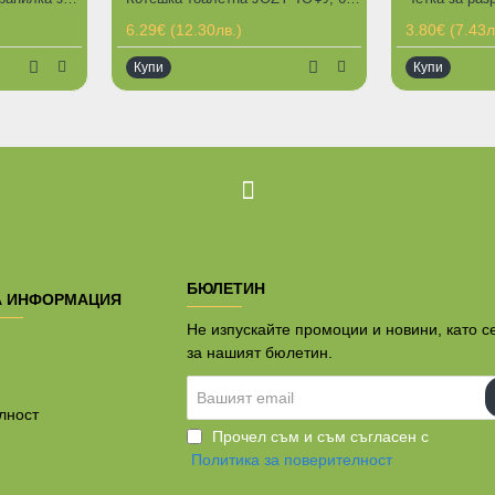
ГОРЕЩИ ПРЕДЛОЖЕНИЯ
6.29€ (12.30лв.)
3.80€ (7.43л
Купи
Купи
БЮЛЕТИН
А ИНФОРМАЦИЯ
Не изпускайте промоции и новини, като с
за нашият бюлетин.
Вашият
email
лност
Прочел съм и съм съгласен с
Политика за поверителност