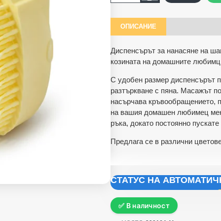
ОПИСАНИЕ
Диспенсърът за нанасяне на ша
козината на домашните любимци
С удобен размер диспенсърът п
разтъркване с пяна.
Масажът по
насърчава кръвообращението, п
на вашия домашен любимец мека
ръка, докато постоянно пускате
Предлага се в различни цветове
СТАТУС НА АВТОМАТИ
✅ В наличност