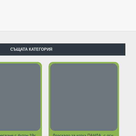
СЪЩАТА КАТЕГОРИЯ
Четка за разресване с бутон 19х8 см
Драскало за котка ПАНДА, с основа 41х35 см, Н 62 см, с легло