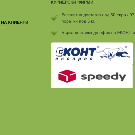
КУРИЕРСКИ ФИРМИ
Безплатна доставка над 50 евро / 97
поръчки под 5 кг.
 НА КЛИЕНТИ
Бързa доставка до офис на ЕКОНТ 