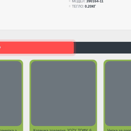
МОДЕЛ:
390164-11
ТЕГЛО:
0.20КГ
О
Диспенсър за вода с хранилка заоблена
Котешка тоалетна JOZY ТОФУ, 6 литра - 2,5кг, с аромат на зелен чай