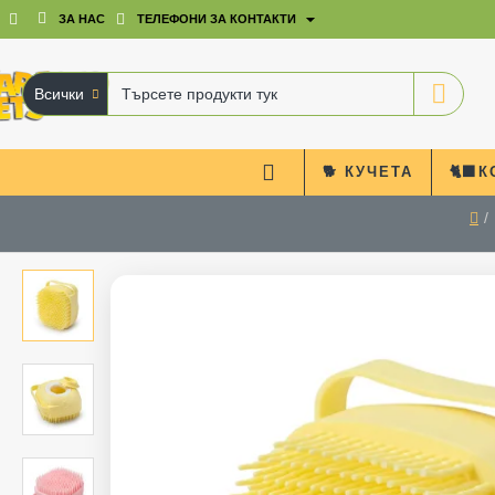
ЗА НАС
ТЕЛЕФОНИ ЗА КОНТАКТИ
Всички
Търсете
продукти
тук
🐕 КУЧЕТА
🐈‍⬛
ho