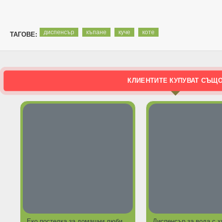
диспенсър
къпане
куче
коте
ТАГОВЕ:
КЛИЕНТИТЕ КУПУВАТ СЪЩ
Еко постелка за домашни любимци Fresh / 2кг /