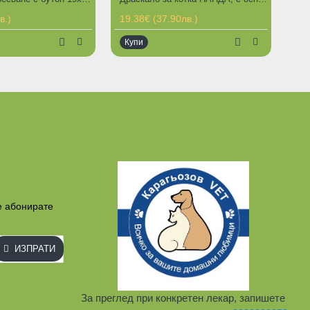
в.)
19.38€ (37.90лв.)
Купи
Ограничена наличност
е абонирате
ИЗПРАТИ
За преглед при конкретен лекар, запишете