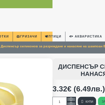
КОТКИ
🐹ГРИЗАЧИ
🕊️ПТИЦИ
🐟 АКВАРИСТИКА
Диспенсър силиконов за разреждане и нанасяне на шампоан 8
me
ДИСПЕНСЪР С
НАНАСЯ
3.32€ (6.49лв.)
З
КУПИ