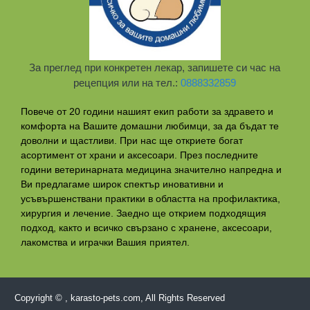
За преглед при конкретен лекар, запишете си час на
рецепция или на тел.:
0888332859
Повече от 20 години нашият екип работи за здравето и
комфорта на Вашите домашни любимци, за да бъдат те
доволни и щастливи. При нас ще откриете богат
асортимент от храни и аксесоари. През последните
години ветеринарната медицина значително напредна и
Ви предлагаме широк спектър иновативни и
усъвършенствани практики в областта на профилактикa,
хирургия и лечение. Заедно ще открием подходящия
подход, както и всичко свързано с хранене, аксесоари,
лакомства и играчки Вашия приятел.
Copyright © , karasto-pets.com, All Rights Reserved