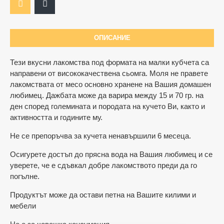
ОПИСАНИЕ
Тези вкусни лакомства под формата на малки кубчета са
направени от висококачественa сьомга. Моля не правете
лакомствата от месо основно хранене на Вашия домашен
любимец. Дажбата може да варира между 15 и 70 гр. на
ден според големината и породата на кучето Ви, както и
активността и годините му.
Не се препоръчва за кучета ненавършили 6 месеца.
Осигурете достъп до прясна вода на Вашия любимец и се
уверете, че е сдъвкал добре лакомството преди да го
погълне.
Продуктът може да остави петна на Вашите килими и
мебели