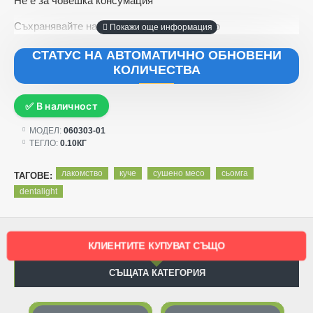
Не е за човешка консумация
Съхранявайте на сухо и проветриво място
СТАТУС НА АВТОМАТИЧНО ОБНОВЕНИ
КОЛИЧЕСТВА
✅ В наличност
МОДЕЛ:
060303-01
ТЕГЛО:
0.10КГ
лакомство
куче
сушено месо
сьомга
ТАГОВЕ:
dentalight
КЛИЕНТИТЕ КУПУВАТ СЪЩО
СЪЩАТА КАТЕГОРИЯ