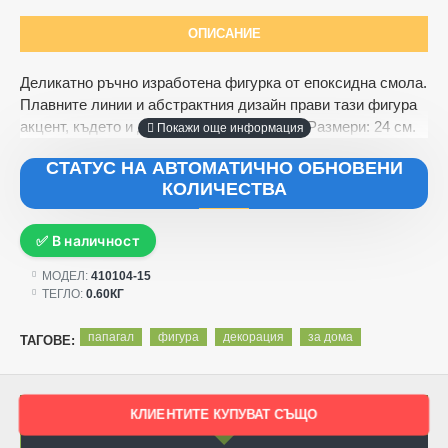
ОПИСАНИЕ
Деликатно ръчно изработена фигурка от епоксидна смола.
Плавните линии и абстрактния дизайн прави тази фигура
акцент, където и да я сложите в дома си. Размери: 24 см.
СТАТУС НА АВТОМАТИЧНО ОБНОВЕНИ
КОЛИЧЕСТВА
✅ В наличност
МОДЕЛ:
410104-15
ТЕГЛО:
0.60КГ
папагал
фигура
декорация
за дома
ТАГОВЕ:
КЛИЕНТИТЕ КУПУВАТ СЪЩО