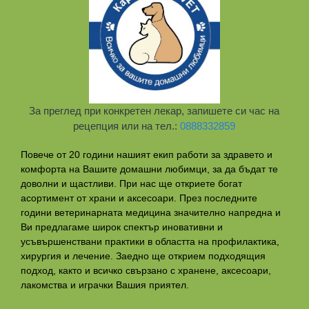
За преглед при конкретен лекар, запишете си час на
рецепция или на тел.:
0888332859
Повече от 20 години нашият екип работи за здравето и
комфорта на Вашите домашни любимци, за да бъдат те
доволни и щастливи. При нас ще откриете богат
асортимент от храни и аксесоари. През последните
години ветеринарната медицина значително напредна и
Ви предлагаме широк спектър иновативни и
усъвършенствани практики в областта на профилактикa,
хирургия и лечение. Заедно ще открием подходящия
подход, както и всичко свързано с хранене, аксесоари,
лакомства и играчки Вашия приятел.