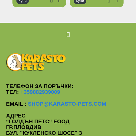
Купи
Купи
К
Ог
ТЕЛЕФОН ЗА ПОРЪЧКИ:
ТЕЛ:
+359882939009
EMAIL :
SHOP@KARASTO-PETS.COM
АДРЕС
“ГОЛДЪН ПЕТС“ ЕООД
ГР.ПЛОВДИВ
БУЛ. "КУКЛЕНСКО ШОСЕ" 3