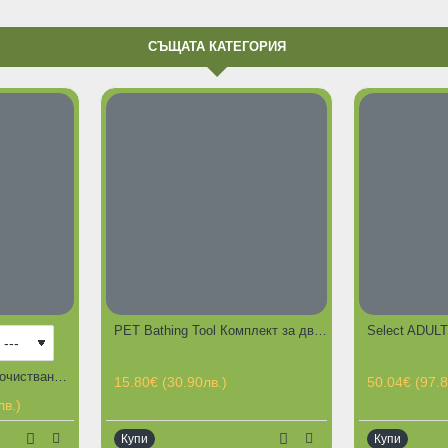
СЪЩАТА КАТЕГОРИЯ
ОГРАНИЧЕНА НАЛИЧНОСТ
PET Bathing Tool Комплект за дворно къпане на кучета
MUDBUSTER Съд за почистване на лапички на домашни любимци
15.80€ (30.90лв.)
50.04€ (97.8
лв.)
Купи
Купи