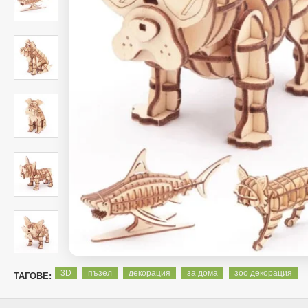
3D
пъзел
декорация
за дома
зоо декорация
ТАГОВЕ: