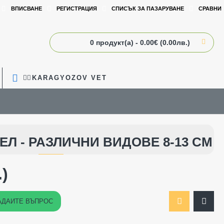
ВПИСВАНЕ
РЕГИСТРАЦИЯ
СПИСЪК ЗА ПАЗАРУВАНЕ
СРАВНИ
0 продукт(а) - 0.00€ (0.00лв.)
🧑‍⚕️KARAGYOZOV VET
Л - РАЗЛИЧНИ ВИДОВЕ 8-13 СМ
.)
АДАЙТЕ ВЪПРОС