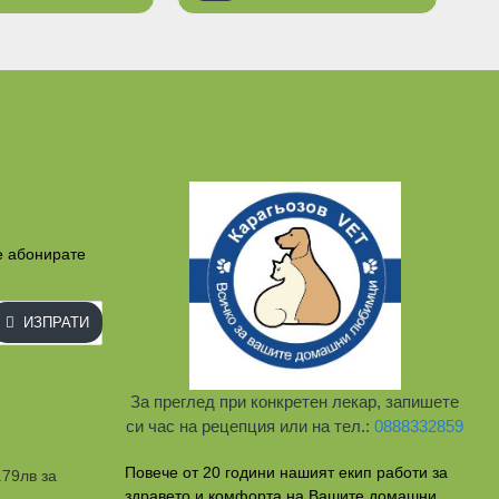
е абонирате
ИЗПРАТИ
За преглед при конкретен лекар, запишете
си час на рецепция или на тел.:
0888332859
Повече от 20 години нашият екип работи за
.79лв за
здравето и комфорта на Вашите домашни