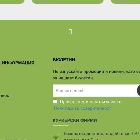
Ограничена наличност
БЮЛЕТИН
А ИНФОРМАЦИЯ
Не изпускайте промоции и новини, като с
за нашият бюлетин.
Вашият
email
лност
Прочел съм и съм съгласен с
Политика за поверителност
КУРИЕРСКИ ФИРМИ
Безплатна доставка над 50 евро / 97
поръчки под 5 кг.