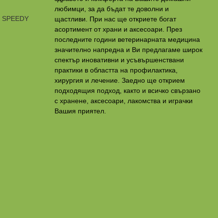
любимци, за да бъдат те доволни и
и SPEEDY
щастливи. При нас ще откриете богат
асортимент от храни и аксесоари. През
последните години ветеринарната медицина
значително напредна и Ви предлагаме широк
спектър иновативни и усъвършенствани
практики в областта на профилактикa,
хирургия и лечение. Заедно ще открием
подходящия подход, както и всичко свързано
с хранене, аксесоари, лакомства и играчки
Вашия приятел.