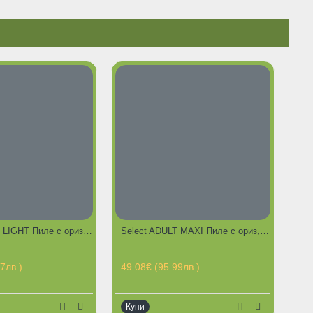
Select ADULT LIGHT Пиле с ориз, чувал от 12кг
Select ADULT MAXI Пиле с ориз, чувал от 12кг
7лв.)
49.08€ (95.99лв.)
Купи