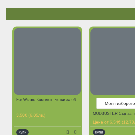
ОГРАНИЧЕНА НАЛИЧНОСТ
Fur Wizard Комплект четки за обиране на косми със самопочистваща поставка 2 бр.
3.50€ (6.85лв.)
Цена от 6.54€ (12.79
Купи
Купи