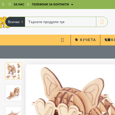
ЗА НАС
ТЕЛЕФОНИ ЗА КОНТАКТИ
Всички
Търсете
продукти
тук
🐕 КУЧЕТА
🐈‍⬛