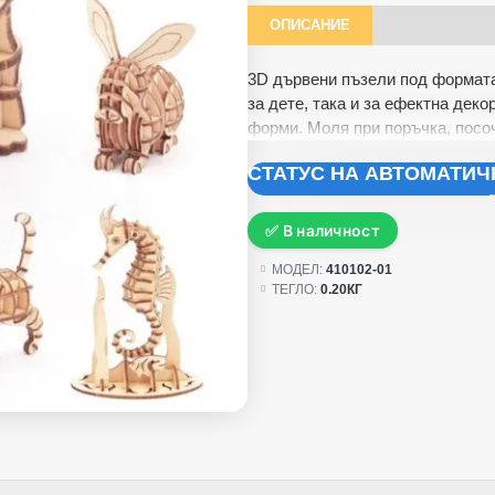
ОПИСАНИЕ
3D дървени пъзели под формата
за дете, така и за ефектна дек
форми. Моля при поръчка, посо
СТАТУС НА АВТОМАТИ
✅ В наличност
МОДЕЛ:
410102-01
ТЕГЛО:
0.20КГ