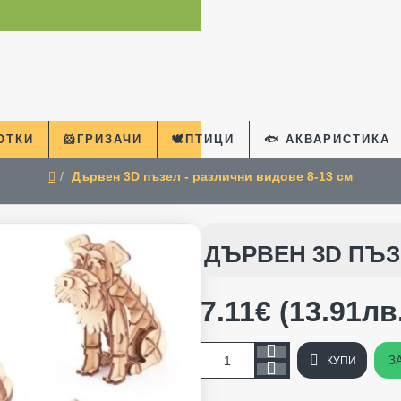
КОТКИ
🐹ГРИЗАЧИ
🕊️ПТИЦИ
🐟 АКВАРИСТИКА
Дървен 3D пъзел - различни видове 8-13 см
home
ДЪРВЕН 3D ПЪЗЕ
7.11€ (13.91лв
З
КУПИ