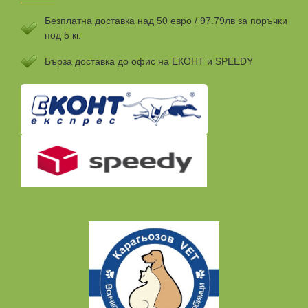
Безплатна доставка над 50 евро / 97.79лв за поръчки
под 5 кг.
Бързa доставка до офис на ЕКОНТ и SPEEDY