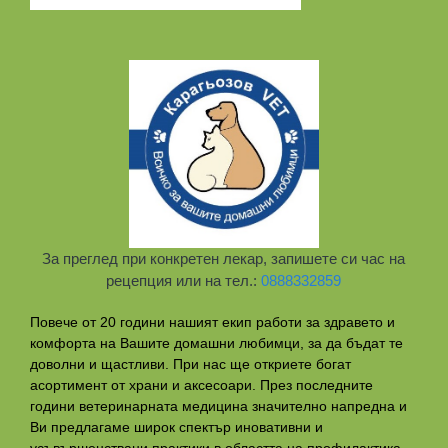
За преглед при конкретен лекар, запишете си час на
рецепция или на тел.:
0888332859
Повече от 20 години нашият екип работи за здравето и
комфорта на Вашите домашни любимци, за да бъдат те
доволни и щастливи. При нас ще откриете богат
асортимент от храни и аксесоари. През последните
години ветеринарната медицина значително напредна и
Ви предлагаме широк спектър иновативни и
усъвършенствани практики в областта на профилактикa,