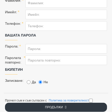
Фамилия:
Имейл:
Телефон:
ВАШАТА ПАРОЛА
Вашата
Парола:
парола
Паролата
повторно:
БЮЛЕТИН
Бюлетин
Записване:
Да
Не
Прочел съм и съм съгласен с
Политика за поверителност
ПРОДЪЛЖИ