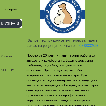
е абонирате
ИЗПРАТИ
За преглед при конкретен лекар, запишете
си час на рецепция или на тел.:
0888332859
Повече от 20 години нашият екип работи за
.79лв за
здравето и комфорта на Вашите домашни
любимци, за да бъдат те доволни и
и SPEEDY
щастливи. При нас ще откриете богат
асортимент от храни и аксесоари. През
последните години ветеринарната медицина
значително напредна и Ви предлагаме широк
спектър иновативни и усъвършенствани
практики в областта на профилактикa,
хирургия и лечение. Заедно ще открием
подходящия подход, както и всичко свързано