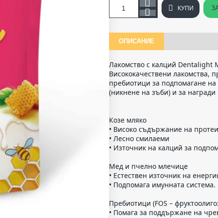
З
КУПИ
ОПИСАНИЕ
Лакомство с калций Dentalight 
Висококачествени лакомства, пр
пребиотици за подпомагане на
(никнене на зъби) и за награди
Козе мляко
• Високо съдържание на проте
• Лесно смилаеми
• Източник на калций за подпом
Мед и пчелно млечице
• Естествен източник на енерги
• Подпомага имунната система.
Пребиотици (FOS – фруктоолиго
• Помага за поддържане на чре