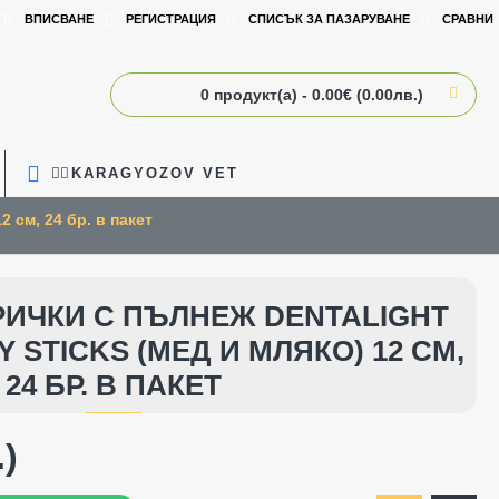
ВПИСВАНЕ
РЕГИСТРАЦИЯ
СПИСЪК ЗА ПАЗАРУВАНЕ
СРАВНИ
0 продукт(а) - 0.00€ (0.00лв.)
🧑‍⚕️KARAGYOZOV VET
 см, 24 бр. в пакет
РИЧКИ С ПЪЛНЕЖ DENTALIGHT
 STICKS (МЕД И МЛЯКО) 12 СМ,
24 БР. В ПАКЕТ
.)