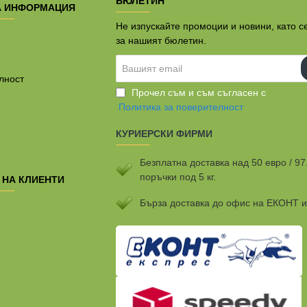
БЮЛЕТИН
А ИНФОРМАЦИЯ
Не изпускайте промоции и новини, като с
за нашият бюлетин.
Вашият
email
лност
Прочел съм и съм съгласен с
Политика за поверителност
КУРИЕРСКИ ФИРМИ
Безплатна доставка над 50 евро / 97
поръчки под 5 кг.
 НА КЛИЕНТИ
Бързa доставка до офис на ЕКОНТ 