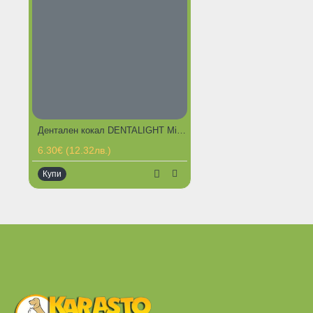
Дентален кокал DENTALIGHT Milk and Honey bones (мед и мляко) 5,5 см, 24 бр. в пакет
6.30€ (12.32лв.)
Купи