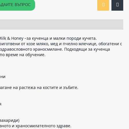
АДАЙТЕ ВЪПРОС
Milk & Honey –за кученца и малки породи кучета.
иготвени от козе мляко, мед и пчелно млечице, обогатени с
 здравословното храносмилане. Подходящи за кученца
 по време на обучение.
ини
агане на растежа на костите и зъбите.
я
захариди)
вното и храносмилателното здраве.