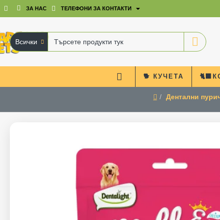
ЗА НАС
ТЕЛЕФОНИ ЗА КОНТАКТИ
Всички
Търсете
продукти
тук
🐕 КУЧЕТА
🐈‍⬛
Дентални пурич
home