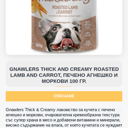
GNAWLERS THICK AND CREAMY ROASTED
LAMB AND CARROT, ПЕЧЕНО АГНЕШКО И
МОРКОВИ 100 ГР.
ОПИСАНИЕ
Gnawlers Thick & Creamy
лакомство
за
кучета
с
печено
агнешко
и
моркови
,
очарователна
кремообразна
текстура
със
супер
храна
в
месо
и
добавени
витамини
и
минерали
,
високо
съдържание
на
влага
,
от
което
кучетата
се
нуждаят