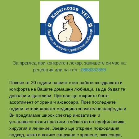
За преглед при конкретен лекар, запишете си час на
рецепция или на тел.:
0888332859
Повече от 20 години нашият екип работи за здравето и
комфорта на Вашите домашни любимци, за да бъдат те
доволни и щастливи. При нас ще откриете богат
асортимент от храни и аксесоари. През последните
години ветеринарната медицина значително напредна и
Ви предлагаме широк спектър иновативни и
усъвършенствани практики в областта на профилактикa,
хирургия и лечение. Заедно ще открием подходящия
подход, както и всичко свързано с хранене, аксесоари,