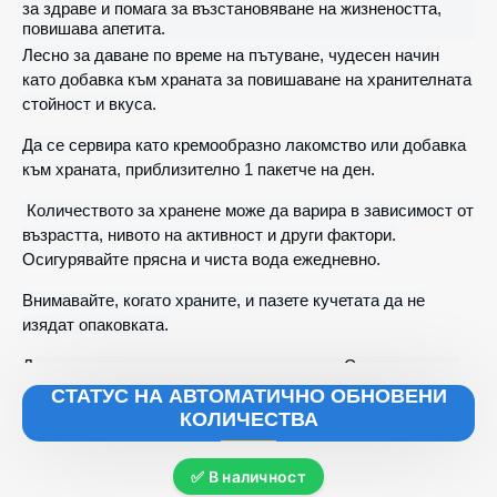
за
здраве
и
помага
за
възстановяване
на
жизнеността
,
повишава
апетита
.
Лесно
за даване по време на
пътуване
,
чудесен
начин
като
добавка
към
храната
за
повишаване
на
хранителната
стойност
и
вкуса
.
Да
се
сервира
като
кремообразно
лакомство
или
добавка
към
храната
,
приблизително
1
пакетче
на
ден
.
Количеството
за
хранене
може
да
варира
в
зависимост
от
възрастта
,
нивото
на
активност
и
други
фактори
.
Осигурявайте
прясна
и
чиста
вода
ежедневно
.
Внимавайте
,
когато
храните
,
и
пазете
кучетата
да
не
изядат
опаковката
.
Да
се
съхранява
на
сухо
и
хладно
място
.
След
отваряне
да
се
съхранява
в
хладилник
и
да
се
сервира
в
рамките
СТАТУС НА АВТОМАТИЧНО ОБНОВЕНИ
на
следващия
ден
.
Не
е
за
човешка
консумация
.
КОЛИЧЕСТВА
Състав
:
Агнешко
,
моркови
,
тапиока
,
боб
,
екстракт
от
зелен
чай
,
бирена
мая
,
сок
от
юка
шидигера
,
карагенан
,
екстракт
✅ В наличност
от