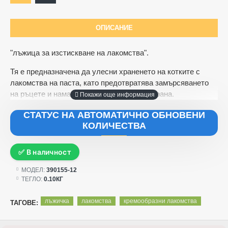
ОПИСАНИЕ
"лъжица за изстискване на лакомства".
Тя е предназначена да улесни храненето на котките с
лакомства на паста, като предотвратява замърсяването
на ръцете и намалява разхищението на храна.
СТАТУС НА АВТОМАТИЧНО ОБНОВЕНИ
КОЛИЧЕСТВА
✅ В наличност
МОДЕЛ:
390155-12
ТЕГЛО:
0.10КГ
лъжичка
лакомства
кремообразни лакомства
ТАГОВЕ: