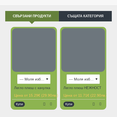
СВЪРЗАНИ ПРОДУКТИ
СЪЩАТА КАТЕГОРИЯ
Легло плюш с качулка
Легло плюш НЕЖНОСТ
Цена от 15.29€ (29.90лв.)
Цена от 11.71€ (22.90лв.)
Це
Купи
Купи
К
Ограничена наличност
Ограничена наличност
Ог