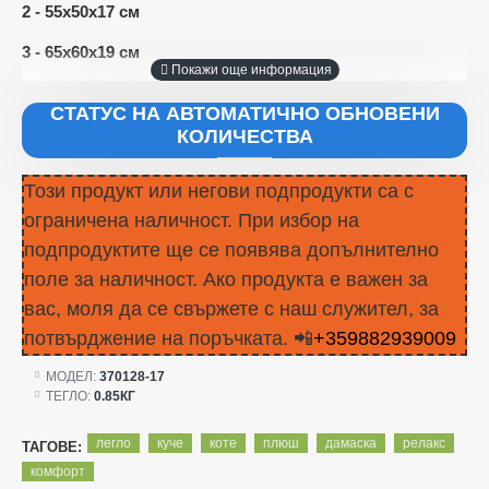
2 - 55x50x17 см
3 - 65x60x19 см
СТАТУС НА АВТОМАТИЧНО ОБНОВЕНИ
КОЛИЧЕСТВА
Този продукт или негови подпродукти са с
ограничена наличност. При избор на
подпродуктите ще се появява допълнително
поле за наличност. Ако продукта е важен за
вас, моля да се свържете с наш служител, за
потвърджение на поръчката. 📲
+359882939009
МОДЕЛ:
370128-17
ТЕГЛО:
0.85КГ
легло
куче
коте
плюш
дамаска
релакс
ТАГОВЕ:
комфорт