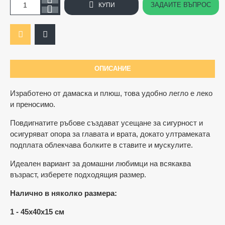
ЗАДАЙТЕ ВЪПРОС
КУПИ
ОПИСАНИЕ
Ограничена наличност
Изработено от дамаска и плюш, това удобно легло е леко
и преносимо.
Повдигнатите ръбове създават усещане за сигурност и
осигуряват опора за главата и врата, докато ултрамеката
подплата облекчава болките в ставите и мускулите.
Идеален вариант за домашни любимци на всякаква
възраст, изберете подходящия размер.
Налично в няколко размера:
1 - 45x40x15 см