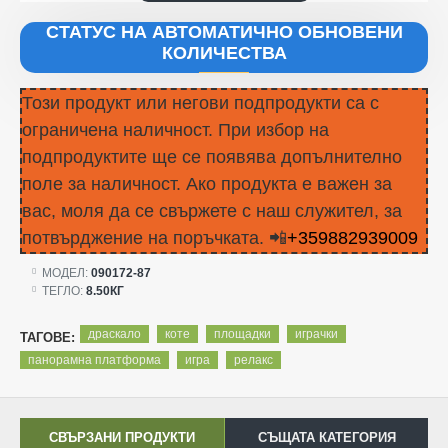
СТАТУС НА АВТОМАТИЧНО ОБНОВЕНИ
КОЛИЧЕСТВА
Този продукт или негови подпродукти са с
ограничена наличност. При избор на
подпродуктите ще се появява допълнително
поле за наличност. Ако продукта е важен за
вас, моля да се свържете с наш служител, за
потвърджение на поръчката. 📲
+359882939009
МОДЕЛ:
090172-87
ТЕГЛО:
8.50КГ
драскало
коте
площадки
играчки
ТАГОВЕ:
панорамна платформа
игра
релакс
СВЪРЗАНИ ПРОДУКТИ
СЪЩАТА КАТЕГОРИЯ