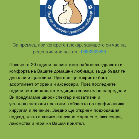
За преглед при конкретен лекар, запишете си час на
рецепция или на тел.:
0888332859
Повече от 20 години нашият екип работи за здравето и
комфорта на Вашите домашни любимци, за да бъдат те
доволни и щастливи. При нас ще откриете богат
асортимент от храни и аксесоари. През последните
години ветеринарната медицина значително напредна и
Ви предлагаме широк спектър иновативни и
усъвършенствани практики в областта на профилактикa,
хирургия и лечение. Заедно ще открием подходящия
подход, както и всичко свързано с хранене, аксесоари,
лакомства и играчки Вашия приятел.