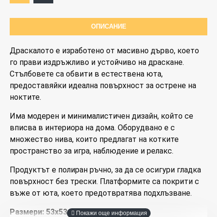
ОПИСАНИЕ
Драскалото е изработено от масивно дърво, което
го прави издръжливо и устойчиво на драскане.
Ограничена наличност
Стълбовете са обвити в естествена юта,
предоставяйки идеална повърхност за острене на
ноктите.
Има модерен и минималистичен дизайн, който се
вписва в интериора на дома. Оборудвано е с
множество нива, които предлагат на котките
пространство за игра, наблюдение и релакс.
Продуктът е полиран ръчно, за да се осигури гладка
повърхност без трески. Платформите са покрити с
въже от юта, което предотвратява подхлъзване.
Размери:
53х53х134 см.